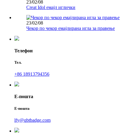
23/02/08
Creat Idol емајл иглички
23/02/08
Чекор по чекор емајлирана игла за правење
Телефон
Тел.
+86 18913794356
Е-пошта
Е-пошта
lfy@qbtbadge.com