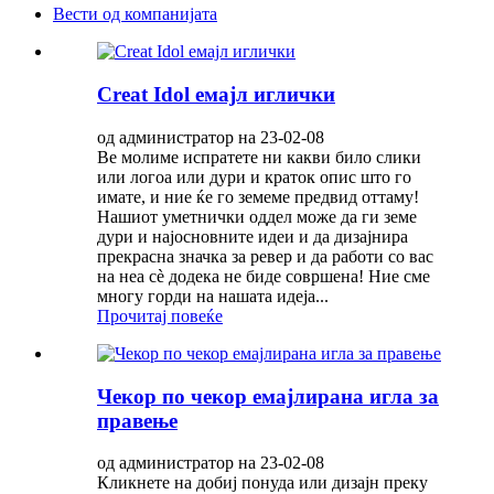
Вести од компанијата
Creat Idol емајл иглички
од администратор на 23-02-08
Ве молиме испратете ни какви било слики
или логоа или дури и краток опис што го
имате, и ние ќе го земеме предвид оттаму!
Нашиот уметнички оддел може да ги земе
дури и најосновните идеи и да дизајнира
прекрасна значка за ревер и да работи со вас
на неа сè додека не биде совршена! Ние сме
многу горди на нашата идеја...
Прочитај повеќе
Чекор по чекор емајлирана игла за
правење
од администратор на 23-02-08
Кликнете на добиј понуда или дизајн преку