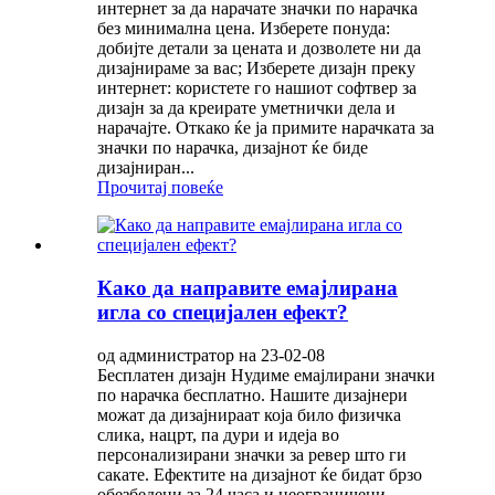
интернет за да нарачате значки по нарачка
без минимална цена. Изберете понуда:
добијте детали за цената и дозволете ни да
дизајнираме за вас; Изберете дизајн преку
интернет: користете го нашиот софтвер за
дизајн за да креирате уметнички дела и
нарачајте. Откако ќе ја примите нарачката за
значки по нарачка, дизајнот ќе биде
дизајниран...
Прочитај повеќе
Како да направите емајлирана
игла со специјален ефект?
од администратор на 23-02-08
Бесплатен дизајн Нудиме емајлирани значки
по нарачка бесплатно. Нашите дизајнери
можат да дизајнираат која било физичка
слика, нацрт, па дури и идеја во
персонализирани значки за ревер што ги
сакате. Ефектите на дизајнот ќе бидат брзо
обезбедени за 24 часа и неограничени