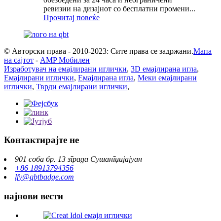
ревизии на дизајнот со бесплатни промени...
Прочитај повеќе
© Авторски права - 2010-2023: Сите права се задржани.
Мапа
на сајтот
-
AMP Мобилен
Изработувач на емајлирани иглички
,
3D емајлирана игла
,
Емајлирани иглички
,
Емајлирана игла
,
Меки емајлирани
иглички
,
Тврди емајлирани иглички
,
Контактирајте не
901 соба бр. 13 зграда Сушангџијајуан
+86 18913794356
lfy@qbtbadge.com
најнови вести