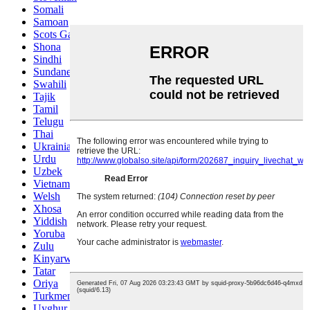
Somali
Samoan
Scots Gaelic
Shona
Sindhi
Sundanese
Swahili
Tajik
Tamil
Telugu
Thai
Ukrainian
Urdu
Uzbek
Vietnamese
Welsh
Xhosa
Yiddish
Yoruba
Zulu
Kinyarwanda
Tatar
Oriya
Turkmen
Uyghur