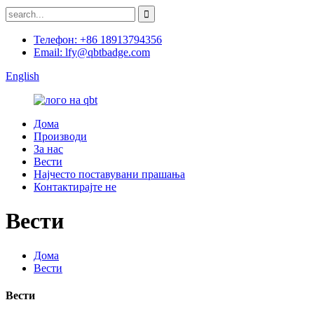
Телефон: +86 18913794356
Email: lfy@qbtbadge.com
English
Дома
Производи
За нас
Вести
Најчесто поставувани прашања
Контактирајте не
Вести
Дома
Вести
Вести