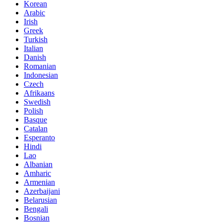
Korean
Arabic
Irish
Greek
Turkish
Italian
Danish
Romanian
Indonesian
Czech
Afrikaans
Swedish
Polish
Basque
Catalan
Esperanto
Hindi
Lao
Albanian
Amharic
Armenian
Azerbaijani
Belarusian
Bengali
Bosnian