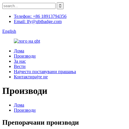
Телефон: +86 18913794356
Email: lfy@qbtbadge.com
English
Дома
Производи
За нас
Вести
Најчесто поставувани прашања
Контактирајте не
Производи
Дома
Производи
Препорачани производи