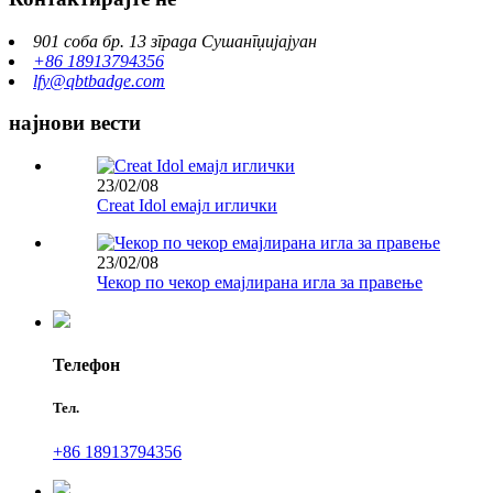
901 соба бр. 13 зграда Сушангџијајуан
+86 18913794356
lfy@qbtbadge.com
најнови вести
23/02/08
Creat Idol емајл иглички
23/02/08
Чекор по чекор емајлирана игла за правење
Телефон
Тел.
+86 18913794356