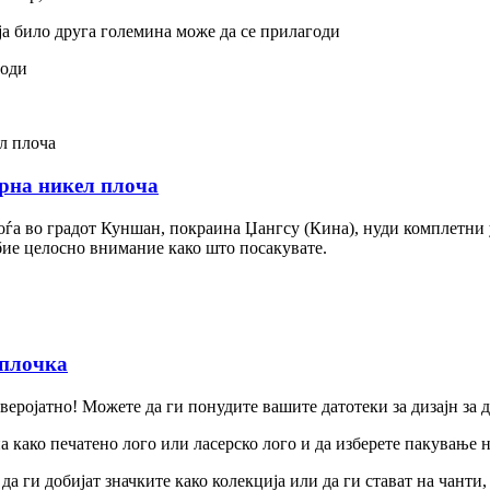
оја било друга големина може да се прилагоди
годи
црна никел плоча
аоѓа во градот Куншан, покраина Џангсу (Кина), нуди комплетни
бие целосно внимание како што посакувате.
 плочка
еверојатно! Можете да ги понудите вашите датотеки за дизајн за 
на како печатено лого или ласерско лого и да изберете пакување
а ги добијат значките како колекција или да ги стават на чанти,