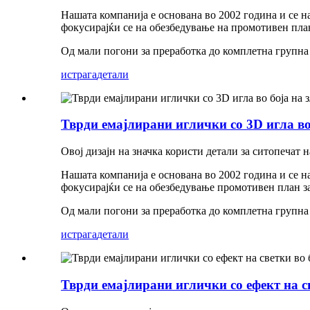
Нашата компанија е основана во 2002 година и се н
фокусирајќи се на обезбедување на промотивен пла
Од мали погони за преработка до комплетна групна 
истрага
детали
Тврди емајлирани иглички со 3D игла во
Овој дизајн на значка користи детали за ситопечат н
Нашата компанија е основана во 2002 година и се н
фокусирајќи се на обезбедување промотивен план з
Од мали погони за преработка до комплетна групна 
истрага
детали
Тврди емајлирани иглички со ефект на с