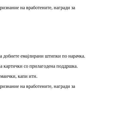
ризнание на вработените, награди за
да добиете емајлирани штипки по нарачка.
 на картички со прилагодена поддршка.
 маички, капи итн.
ризнание на вработените, награди за