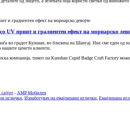
 деталите од лицето, а зелената боја користи светки од виножито
 UV принт и градиентен ефект на морнарско дево
аоѓа во градот Куншан, во близина на Шангај. Ние сме еден од 
а нашите ценети клиенти.
ска компанија, тимот на Kunshan Cupid Badge Craft Factory може
 сајтот
-
AMP Мобилен
ни иглички
,
Изработувач на емајлирани иглички
,
Емајлирана игл