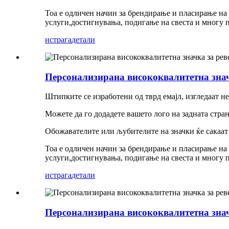
Тоа е одличен начин за брендирање и пласирање на 
услуги,
достигнувања, подигање на свеста и многу п
истрага
детали
Персонализирана висококвалитетна значк
Штипките се изработени од тврд емајл, изгледаат н
Можете да го додадете вашето лого на задната стра
Обожавателите или љубителите на значки ќе сакаат д
Тоа е одличен начин за брендирање и пласирање на 
услуги,
достигнувања, подигање на свеста и многу п
истрага
детали
Персонализирана висококвалитетна значк