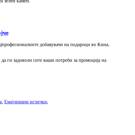
 и зелен камен.
јче
најпрофесионалните добавувачи на подароци во Кина,
 да ги задоволи сите ваши потреби за промоција на
а
,
Емајлирани иглички
,