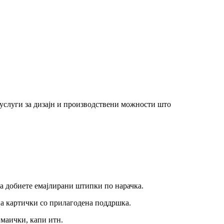
 услуги за дизајн и производствени можности што
да добиете емајлирани штипки по нарачка.
 на картички со прилагодена поддршка.
 маички, капи итн.