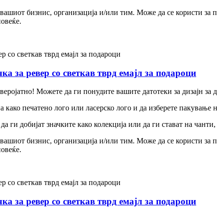
вашиот бизнис, организација и/или тим. Може да се користи за п
овеќе.
а за ревер со светкав тврд емајл за подароци
еверојатно! Можете да ги понудите вашите датотеки за дизајн за 
на како печатено лого или ласерско лого и да изберете пакување
а ги добијат значките како колекција или да ги стават на чанти,
вашиот бизнис, организација и/или тим. Може да се користи за п
овеќе.
а за ревер со светкав тврд емајл за подароци