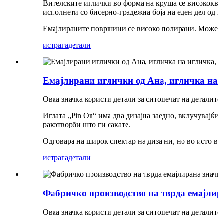
Вителските иглички во форма на круша се висококв
исполнети со бисерно-градежна боја на еден дел од 
Емајлираните површини се високо полирани. Можете 
истрага
детали
Емајлирани иглички од Ана, игличка на 
Оваа значка користи детали за ситопечат на деталите
Иглата „Pin On“ има два дизајна заедно, вклучувај
ракотворби што ги сакате.
Одговара на широк спектар на дизајни, но во исто 
истрага
детали
Фабричко производство на тврда емајлир
Оваа значка користи детали за ситопечат на деталите