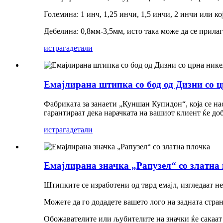
Големина: 1 инч, 1,25 инчи, 1,5 инчи, 2 инчи или к
Дебелина: 0,8мм-3,5мм, исто така може да се прила
истрага
детали
Емајлирана штипка со бод од Дизни со 
Фабриката за занаети „Куншан Купидон“, која се н
гарантираат дека нарачката на вашиот клиент ќе до
истрага
детали
Емајлирана значка „Рапузел“ со златна
Штипките се изработени од тврд емајл, изгледаат н
Можете да го додадете вашето лого на задната стра
Обожавателите или љубителите на значки ќе сакаат д