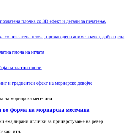
ки во форма на морнарска месечина
ки емајлирани иглички за прицврстување на ревер
бакар, итн.