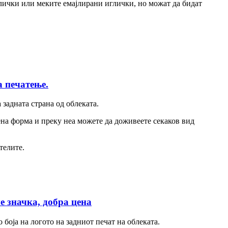
лички или меките емајлирани иглички, но можат да бидат
а печатење.
 задната страна од облеката.
ена форма и преку неа можете да доживеете секаков вид
телите.
е значка, добра цена
 боја на логото на задниот печат на облеката.