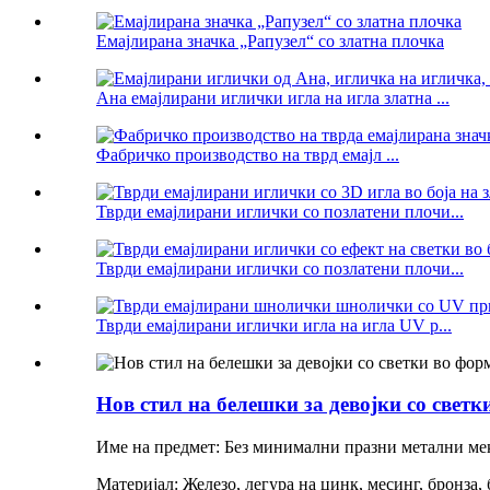
Емајлирана значка „Рапузел“ со златна плочка
Ана емајлирани иглички игла на игла златна ...
Фабричко производство на тврд емајл ...
Тврди емајлирани иглички со позлатени плочи...
Тврди емајлирани иглички со позлатени плочи...
Тврди емајлирани иглички игла на игла UV p...
Нов стил на белешки за девојки со свет
Име на предмет: Без минимални празни метални ме
Материјал: Железо, легура на цинк, месинг, бронза, 