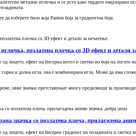
алитетни метални иглички и се исто како тврдите емајлирани иг
позадината.
да изберете било која Panton боја за градиентна боја.
игличка, позлатена плочка со 3D ефект и детали з
 од лицето, ефект на бисерна вител и светки во боја на логото на
ќи горна и долна игла, ова е комбинирана игла. Може да има слож
време, овие значки претставуваат многу предизвици за производи
ана значка со позлатена плоча, прилагодена аним
 од лицето, ефект на бисерен градиент на позадината и светки во