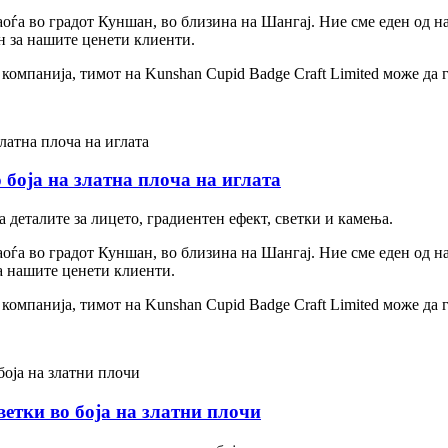
аоѓа во градот Куншан, во близина на Шангај. Ние сме еден од 
н за нашите ценети клиенти.
компанија, тимот на Kunshan Cupid Badge Craft Limited може да
 боја на златна плоча на иглата
а деталите за лицето, градиентен ефект, светки и камења.
аоѓа во градот Куншан, во близина на Шангај. Ние сме еден од 
а нашите ценети клиенти.
компанија, тимот на Kunshan Cupid Badge Craft Limited може да
ветки во боја на златни плочи