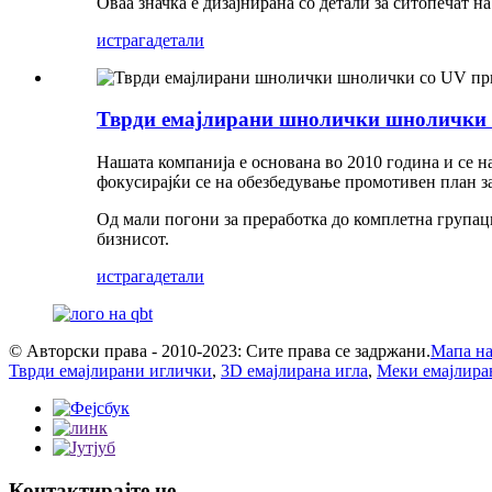
Оваа значка е дизајнирана со детали за ситопечат на
истрага
детали
Тврди емајлирани шнолички шнолички со
Нашата компанија е основана во 2010 година и се н
фокусирајќи се на обезбедување промотивен план з
Од мали погони за преработка до комплетна групаци
бизнисот.
истрага
детали
© Авторски права - 2010-2023: Сите права се задржани.
Мапа на
Тврди емајлирани иглички
,
3D емајлирана игла
,
Меки емајлира
Контактирајте не