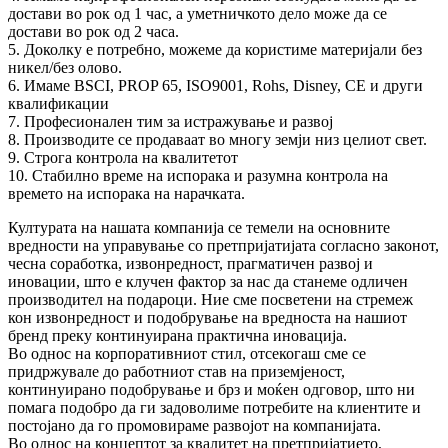
достави во рок од 1 час, а уметничкото дело може да се
достави во рок од 2 часа.
5. Доколку е потребно, можеме да користиме материјали без
никел/без олово.
6. Имаме BSCI, PROP 65, ISO9001, Rohs, Disney, CE и други
квалификации
7. Професионален тим за истражување и развој
8. Производите се продаваат во многу земји низ целиот свет.
9. Строга контрола на квалитетот
10. Стабилно време на испорака и разумна контрола на
времето на испорака на нарачката.
Културата на нашата компанија се темели на основните
вредности на управување со претпријатијата согласно законот,
чесна соработка, извонредност, прагматичен развој и
иновации, што е клучен фактор за нас да станеме одличен
производител на подароци. Ние сме посветени на стремеж
кон извонредност и подобрување на вредноста на нашиот
бренд преку континуирана практична иновација.
Во однос на корпоративниот стил, отсекогаш сме се
придржувале до работниот став на приземјеност,
континуирано подобрување и брз и моќен одговор, што ни
помага подобро да ги задоволиме потребите на клиентите и
постојано да го промовираме развојот на компанијата.
Во однос на концептот за квалитет на претпријатието,