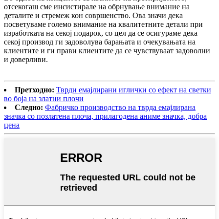
отсекогаш сме инсистирале на обрнување внимание на
деталите и стремеж кон совршенство. Ова значи дека
посветуваме големо внимание на квалитетните детали при
изработката на секој подарок, со цел да се осигураме дека
секој производ ги задоволува барањата и очекувањата на
клиентите и ги прави клиентите да се чувствуваат задоволни
и доверливи.
Претходно:
Тврди емајлирани иглички со ефект на светки
во боја на златни плочи
Следно:
Фабричко производство на тврда емајлирана
значка со позлатена плоча, прилагодена аниме значка, добра
цена