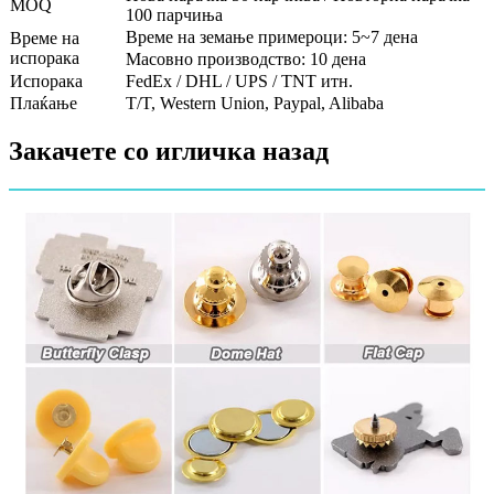
MOQ
100 парчиња
Време на земање примероци: 5~7 дена
Време на
испорака
Масовно производство: 10 дена
Испорака
FedEx / DHL / UPS / TNT итн.
Плаќање
T/T, Western Union, Paypal, Alibaba
Закачете со игличка назад