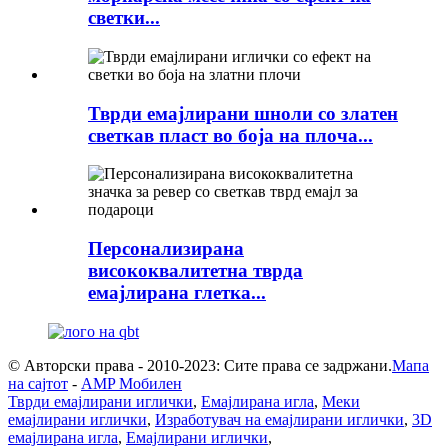
светки...
Тврди емајлирани шноли со златен
светкав пласт во боја на плоча...
Персонализирана
висококвалитетна тврда
емајлирана глетка...
© Авторски права - 2010-2023: Сите права се задржани.
Мапа
на сајтот
-
AMP Мобилен
Тврди емајлирани иглички
,
Емајлирана игла
,
Меки
емајлирани иглички
,
Изработувач на емајлирани иглички
,
3D
емајлирана игла
,
Емајлирани иглички
,