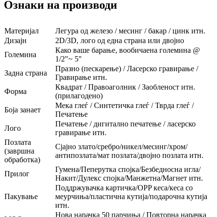
Ознаки на производи
Материјал
Легура од железо / месинг / бакар / цинк итн.
Дизајн
2D/3D, лого од една страна или двојно
Како ваше барање, вообичаена големина @
Големина
1/2"~ 5"
Празно (пескарење) / Ласерско гравирање /
Задна страна
Гравирање итн.
Квадрат / Правоаголник / Заобленост итн.
Форма
(прилагодено)
Мека глеѓ / Синтетичка глеѓ / Тврда глеѓ /
Боја занает
Печатење
Печатење / дигитално печатење / ласерско
Лого
гравирање итн.
Позлата
Сјајно злато/сребро/никел/месинг/хром/
(завршна
антипозлата/мат позлата/двојно позлата итн.
обработка)
Гумена/Пеперутка спојка/Безбедносна игла/
Прилог
Накит/Дулекс спојка/Манжетна/Магнет итн.
Поддржувачка картичка/OPP кеса/кеса со
Пакување
меурчиња/пластична кутија/подарочна кутија
итн.
Нова нарачка 50 парчиња / Повторна нарачка