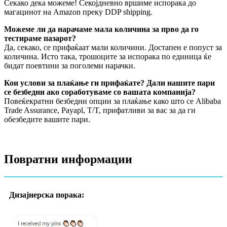
Секако дека можеме! Секојдневно вршиме испорака до
магацинот на Amazon преку DDP shipping.
Можеме ли да нарачаме мала количина за прво да го
тестираме пазарот?
Да, секако, се прифаќаат мали количини. Достапен е попуст за
количина. Исто така, трошоците за испорака по единица ќе
бидат поевтини за поголеми нарачки.
Кои услови за плаќање ги прифаќате? Дали нашите пари
се безбедни ако соработуваме со вашата компанија?
Повеќекратни безбедни опции за плаќање како што се Alibaba
Trade Assurance, Payapl, T/T, прифатливи за вас за да ги
обезбедите вашите пари.
Повратни информации
Дизајнерска порака: