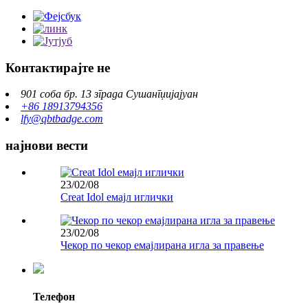
Контактирајте не
901 соба бр. 13 зграда Сушангџијајуан
+86 18913794356
lfy@qbtbadge.com
најнови вести
23/02/08
Creat Idol емајл иглички
23/02/08
Чекор по чекор емајлирана игла за правење
Телефон