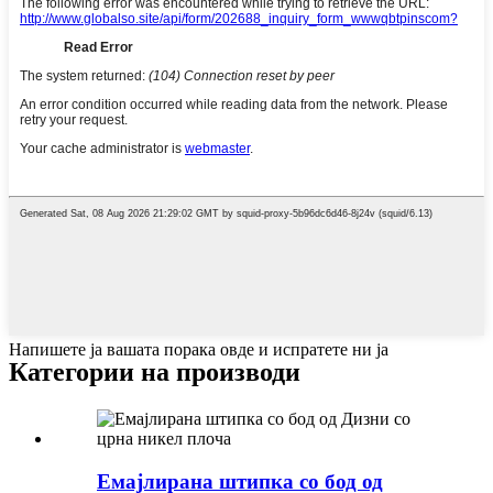
Напишете ја вашата порака овде и испратете ни ја
Категории на производи
Емајлирана штипка со бод од