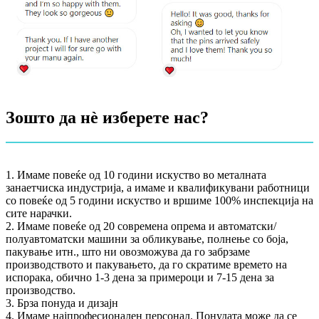
Зошто да нѐ изберете нас?
1. Имаме повеќе од 10 години искуство во металната
занаетчиска индустрија, а имаме и квалификувани работници
со повеќе од 5 години искуство и вршиме 100% инспекција на
сите нарачки.
2. Имаме повеќе од 20 современа опрема и автоматски/
полуавтоматски машини за обликување, полнење со боја,
пакување итн., што ни овозможува да го забрзаме
производството и пакувањето, да го скратиме времето на
испорака, обично 1-3 дена за примероци и 7-15 дена за
производство.
3. Брза понуда и дизајн
4. Имаме најпрофесионален персонал. Понудата може да се