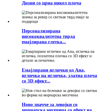
Дизни со црна никел плоча
Персонализирана
висококвалитетна тврда
емајлирана глетка...
Емајлирани иглички од Ана,
игличка на игличка, златна плоча
со 3D ефект...
Ново значче за девојки со
морнарска месечина со ефект на