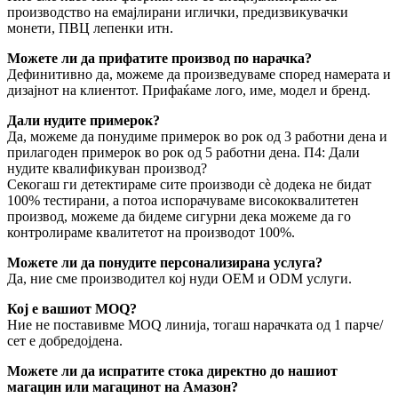
производство на емајлирани иглички, предизвикувачки
монети, ПВЦ лепенки итн.
Можете ли да прифатите производ по нарачка?
Дефинитивно да, можеме да произведуваме според намерата и
дизајнот на клиентот. Прифаќаме лого, име, модел и бренд.
Дали нудите примерок?
Да, можеме да понудиме примерок во рок од 3 работни дена и
прилагоден примерок во рок од 5 работни дена. П4: Дали
нудите квалификуван производ?
Секогаш ги детектираме сите производи сè додека не бидат
100% тестирани, а потоа испорачуваме висококвалитетен
производ, можеме да бидеме сигурни дека можеме да го
контролираме квалитетот на производот 100%.
Можете ли да понудите персонализирана услуга?
Да, ние сме производител кој нуди OEM и ODM услуги.
Кој е вашиот MOQ?
Ние не поставивме MOQ линија, тогаш нарачката од 1 парче/
сет е добредојдена.
Можете ли да испратите стока директно до нашиот
магацин или магацинот на Амазон?