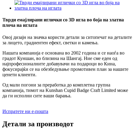
Тврди емајлирани иглички со 3D игла во боја на златна
плоча на иглата
Овој дизајн на значка користи детали за ситопечат на деталите
за лицето, градиентен ефект, светки и камења.
Нашата компанија е основана во 2002 година и се наоѓа во
градот Куншан, во близина на Шангај. Ние сме еден од
најпрофесионалните добавувачи на подароци во Кина,
фокусирајќи се на обезбедување промотивен план за нашите
ценети клиенти.
Од мали погони за преработка до комплетна групна
компанија, тимот на Kunshan Cupid Badge Craft Limited може
да ги исполни сите ваши барања.
Испратете ни е-пошта
Детали за производот