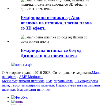
Емајлирани иглички од Ана,
игличка на игличка, златна плоча
со 3D ефект...
Емајлирана штипка со бод од
Дизни со црна никел плоча
© Авторски права - 2010-2023: Сите права се задржани.
Мапа
на сајтот
-
AMP Мобилен
Меки емајлирани иглички
,
Емајлирана игла
,
3D емајлирана
игла
,
Тврди емајлирани иглички
,
Изработувач на емајлирани
иглички
,
Емајлирани иглички
,