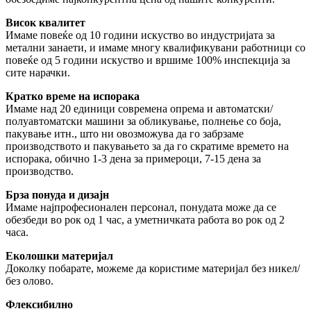
Висок квалитет
Имаме повеќе од 10 години искуство во индустријата за
метални занаети, и имаме многу квалификувани работници со
повеќе од 5 години искуство и вршиме 100% инспекција за
сите нарачки.
Кратко време на испорака
Имаме над 20 единици современа опрема и автоматски/
полуавтоматски машини за обликување, полнење со боја,
пакување итн., што ни овозможува да го забрзаме
производството и пакувањето за да го скратиме времето на
испорака, обично 1-3 дена за примероци, 7-15 дена за
производство.
Брза понуда и дизајн
Имаме најпрофесионален персонал, понудата може да се
обезбеди во рок од 1 час, а уметничката работа во рок од 2
часа.
Еколошки материјал
Доколку побарате, можеме да користиме материјал без никел/
без олово.
Флексибилно