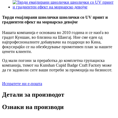
Тврди емајлирани шнолички шнолички со UV принт и
градиентен ефект на морнарско девојче
Нашата компанија е основана во 2010 година и се наоѓа во
градот Куншан, во близина на Шангај. Ние сме еден од
најпрофесионалните добавувачи на подароци во Кина,
фокусирајќи се на обезбедување промотивен план за нашите
ценети клиенти.
Од мали погони за преработка до комплетна групациска
компанија, тимот на Kunshan Cupid Badge Craft Factory може
да ги задоволи сите ваши потреби за промоција на бизнисот.
Испратете ни е-пошта
Детали за производот
Ознаки на производи