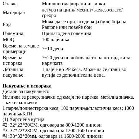
Ставка
Метални емајлирани иглички
легура на цинк/ месинг/ железо/злато/
Материјал
сребро
Може да се прилагоди која било боја на
Боја
Pantone или повеќе бои
Големина
Прилагодена големина
MOQ
100 парчиња
Време на земање
7~10 дена
примероци
Време на
7~20 дена по добивањето на потврдата за
испорака
нарачката
Детали за
1 парче во PP кеса. Може да се стави во
пакување
кутија со дополнителна цена.
Пакување и испорака
Детали за пакувањето
Игличка за ревер, значки од емајл по нарачка, метална значка,
значки за значки
1 парче/полиестерска кеса; 100 парчиња/пластична кеса; 1000
парчиња/КТН.
(1) Хартиена кутија
#2: 32*22*20CM, одговара за 800-1200 пинови
#3: 32*22*28CM, одговара за 1200-1600 пинови
#4: 38*32*20мм, одговара за 1600-2000 пинови