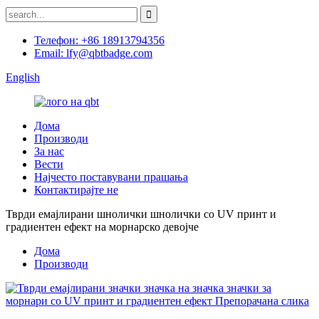
Телефон: +86 18913794356
Email: lfy@qbtbadge.com
English
Дома
Производи
За нас
Вести
Најчесто поставувани прашања
Контактирајте не
Тврди емајлирани шнолички шнолички со UV принт и
градиентен ефект на морнарско девојче
Дома
Производи