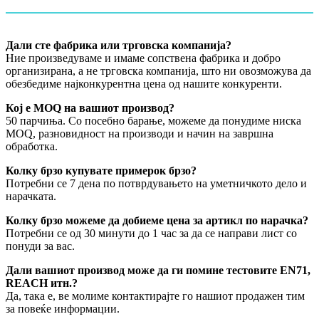
Дали сте фабрика или трговска компанија?
Ние произведуваме и имаме сопствена фабрика и добро
организирана, а не трговска компанија, што ни овозможува да
обезбедиме најконкурентна цена од нашите конкуренти.
Кој е MOQ на вашиот производ?
50 парчиња. Со посебно барање, можеме да понудиме ниска
MOQ, разновидност на производи и начин на завршна
обработка.
Колку брзо купувате примерок брзо?
Потребни се 7 дена по потврдувањето на уметничкото дело и
нарачката.
Колку брзо можеме да добиеме цена за артикл по нарачка?
Потребни се од 30 минути до 1 час за да се направи лист со
понуди за вас.
Дали вашиот производ може да ги помине тестовите EN71,
REACH итн.?
Да, така е, ве молиме контактирајте го нашиот продажен тим
за повеќе информации.