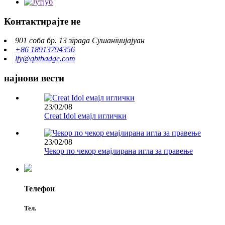
Контактирајте не
901 соба бр. 13 зграда Сушангџијајуан
+86 18913794356
lfy@qbtbadge.com
најнови вести
23/02/08
Creat Idol емајл иглички
23/02/08
Чекор по чекор емајлирана игла за правење
Телефон
Тел.