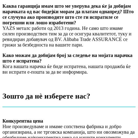
Каква гаранција имам што ме уверува дека ќе ја добијам
нарачката од вас бидејќи морам да платам однапред? Што
се случува ако производите што сте ги испратиле се
погрешни или лошо изработени?
YAZS металс работи од 2013 година. Не само што имаме
силен производствен тим за да се осигура квалитетот, туку и
ревидиран добавувач од BV. Alibaba Trade ASSURANCE се
грижи за безбедноста на вашите пари.
Како можам да добијам број за следење на мојата нарачка
што е испратена?
Кога вашата нарачка ќе биде испратена, нашата продажба ќе
ви испрати е-пошта за да ве информира.
Зошто да нѐ изберете нас?
Конкурентна цена
Ние произведуваме и имаме сопствена фабрика и добро
организирана, а не трговска компанија, што ни овозможува да
обезбедиме најконкурентна цена од нашите конкуренти.