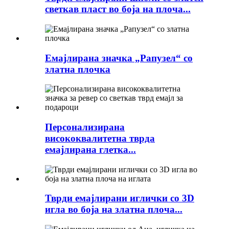
светкав пласт во боја на плоча...
Емајлирана значка „Рапузел“ со
златна плочка
Персонализирана
висококвалитетна тврда
емајлирана глетка...
Тврди емајлирани иглички со 3D
игла во боја на златна плоча...