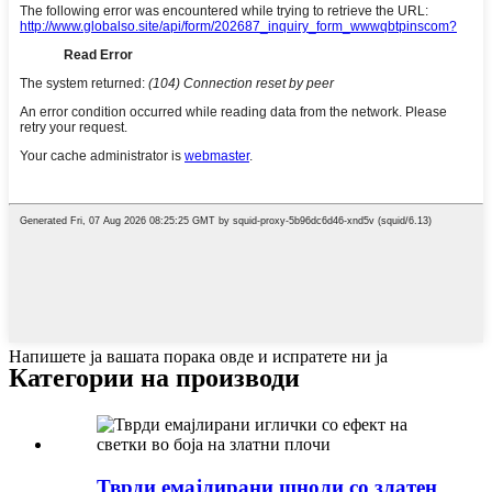
Напишете ја вашата порака овде и испратете ни ја
Категории на производи
Тврди емајлирани шноли со златен